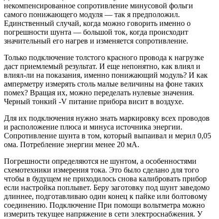
некомпенсированное сопротивление минусовой фольги
самого понижающего модуля — так я предположил.
Единственный случай, когда можно говорить именно о
погрешности шунта — большой ток, когда происходит
значительный его нагрев и изменяется сопротивление.
Только подключение толстого красного провода к нагрузке
даст приемлемый результат. И еще непонятно, как влиял и
влиял-ли на показания, именно понижающий модуль? И как
амперметру измерять столь малые величины на фоне таких
помех? Вращая их, можно переделать нулевые значения.
Черный тонкий -V питание прибора висит в воздухе.
Для их подключения нужно знать маркировку всех проводов
и расположение плюса и минуса источника энергии.
Сопротивление шунта в том, который выпаивал и мерил 0,05
ома. Потребление энергии менее 20 мА.
Погрешности определяются не шунтом, а особенностями
схемотехники измерения тока. Это было сделано для того
чтобы в будущем не приходилось снова калибровать прибор
если настройка поплывет. Беру заготовку под шунт заведомо
длиннее, подготавливаю один конец к пайке или болтовому
соединению. Подключение При помощи вольтметра можно
измерить текущее напряжение в сети электроснабжения. У