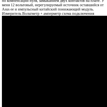
по компенсации нуля, замыканием двух контактов на плате. У
меня 12 вольтовый, нерегулируемый источник оставшийся от
Asus ee и импульсный китайский понижающий модуль.
Измеритель Вольтметр + амперметр схема подключения