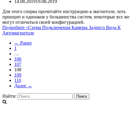
14.08.2019
19.08.2019
Для этого сперва прочитайте инструкцию к магнитоле, хоть
принцип и одинаков у большинства систем, некоторые все же
могут отличаться своей конфигурацией.
Подробнее »
Схема Подключения Камеры Заднего Вида К
Автомагнитоле
← Ранее
1
…
106
107
108
109
110
Далее →
Найти: