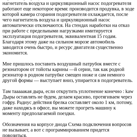
нагнетатель воздуха и циркуляционный насос подогревателя
работают еще некоторое время: производится продувка, в ходе
которой камера сгорания подогревателя охлаждается, после
чего нагнетатель воздуха и циркуляционный насос
автоматически отключаются. На стендах наработки на отказ
при работе с предельными нагрузками имитируется
эксплуатация подогревателя, эквивалентная 15 годам.
Благодаря этому даже на сильном морозе автомобиль
заводится очень быстро, и ресурс двигателя существенно
экономится.
Мне пришлось поставить воздушный патрубок вместе с
резонатором от тойоты карины —й серии, так как родной
резонатор в родном патрубке смещен ниже и сам немного
другой формы — выступает вниз, упирается в подогреватель.
Там тааааакая дыра, если открутить уплотнение конечно : kaw
Дыры оставлять не будем, делаем красиво, протягиваем через
гофру. Радиус действия брелка составляет около 1 км, потому,
даже находясь в офисе, вы можете прогреть машину к
моменту предполагаемой поездки.
Обозначения на корпусе диода Схема подключения вопросов
не вызывает, а вот с программированием придется
повозиться.