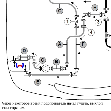
Через некоторое время подогреватель начал гудеть, выхлоп
стал горячим.