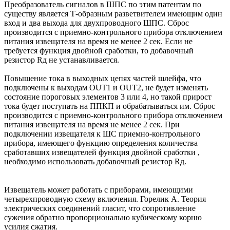
Преобразователь сигналов в ШПС по этим патентам по
существу является Т-образным разветвителем имеющим один
вход и два выхода для двухпроводного ШПС. Сброс
производится с приемно-контрольного прибора отключением
питания извещателя на время не менее 2 сек. Если не
требуется функция двойной сработки, то добавочный
резистор Rд не устанавливается.
Повышение тока в выходных цепях частей шлейфа, что
подключены к выходам OUT1 и OUT2, не будет изменять
состояние пороговых элементов 3 или 4, но такой прирост
тока будет поступать на ППКП и обрабатываться им. Сброс
производится с приемно-контрольного прибора отключением
питания извещателя на время не менее 2 сек. При
подключении извещателя к ШС приемно-контрольного
прибора, имеющего функцию определения количества
сработавших извещателей функция двойной сработки ,
необходимо использовать добавочный резистор Rд.
Извещатель может работать с приборами, имеющими
четырехпроводную схему включения. Горелик А. Теория
электрических соединений гласит, что сопротивление
сужения обратно пропорционально кубическому корню
усилия сжатия.