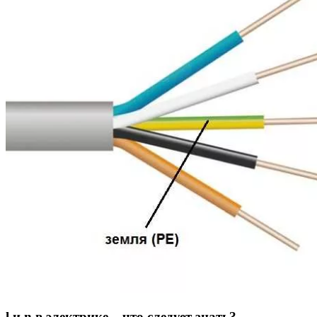
l и n в электрике – что следует знать?