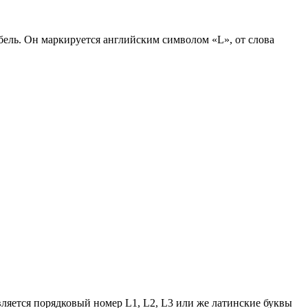
бель. Он маркируется английским символом «L», от слова
вляется порядковый номер L1, L2, L3 или же латинские буквы