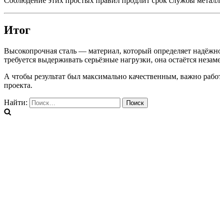
Соблюдение этих простых правил продлит срок службы металла
Итог
Высокопрочная сталь — материал, который определяет надёжнос
требуется выдерживать серьёзные нагрузки, она остаётся незам
А чтобы результат был максимально качественным, важно рабо
проекта.
Найти: