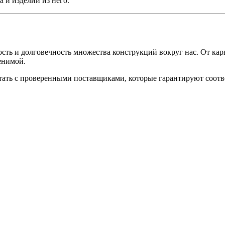
 и изделий из него.
ть и долговечность множества конструкций вокруг нас. От карк
енимой.
тать с проверенными поставщиками, которые гарантируют соотв