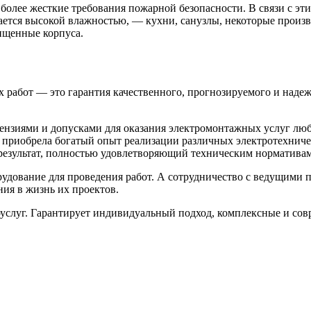
лее жесткие требования пожарной безопасности. В связи с эти
ается высокой влажностью, — кухни, санузлы, некоторые прои
ищенные корпуса.
бот — это гарантия качественного, прогнозируемого и надежно
ями и допусками для оказания электромонтажных услуг любо
я приобрела богатый опыт реализации различных электротехни
я результат, полностью удовлетворяющий техническим норматив
рудование для проведения работ. А сотрудничество с ведущими
ия в жизнь их проектов.
уг. Гарантирует индивидуальный подход, комплексные и совре