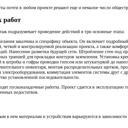
ты почти в любом проекте решают еще и немалое число общестр
 работ
таж подразумевает проведение действий в три основные этапа:
елания заказчика и специфику объекта. Он включает подробный 
, четкой и контролируемой реализации проекта, а также комфор
й. Нанесение разметки будущей сети. Штробление стен под про
ных траншей для прокладки контуров заземления. Установка кр
й в штробы и гофры проводки гипсом или штукатуркой до нанес
олнительного инвентаря, монтаж распределительных щитков, про
 электрооборудования, коммутация элементов системы друг с др
етко установленной последовательности.
ят пусконаладочные работы. Проект сдается в эксплуатацию то
енных недостатков.
ым в нем материалам и устройствам варьируются в зависимости 