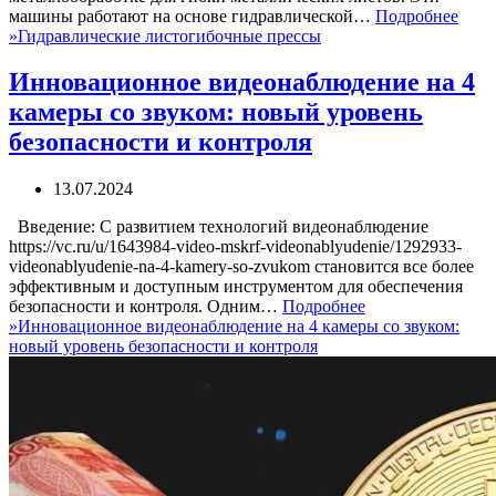
машины работают на основе гидравлической…
Подробнее
»
Гидравлические листогибочные прессы
Инновационное видеонаблюдение на 4
камеры со звуком: новый уровень
безопасности и контроля
13.07.2024
Введение: С развитием технологий видеонаблюдение
https://vc.ru/u/1643984-video-mskrf-videonablyudenie/1292933-
videonablyudenie-na-4-kamery-so-zvukom становится все более
эффективным и доступным инструментом для обеспечения
безопасности и контроля. Одним…
Подробнее
»
Инновационное видеонаблюдение на 4 камеры со звуком:
новый уровень безопасности и контроля